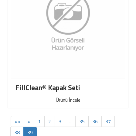
FillClean® Kapak Seti
Ürünü İncele
««
«
1
2
3
...
35
36
37
38
39