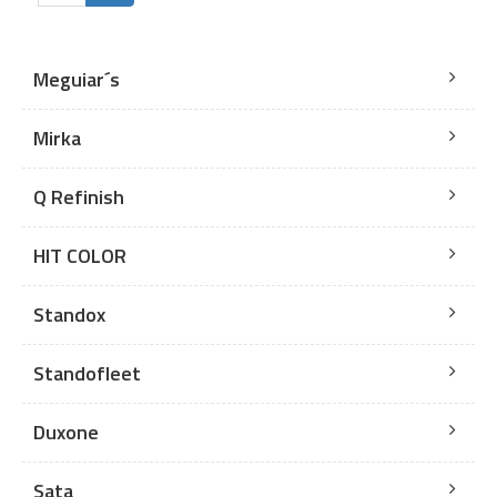
Meguiar´s
Mirka
Q Refinish
HIT COLOR
Standox
Standofleet
Duxone
Sata