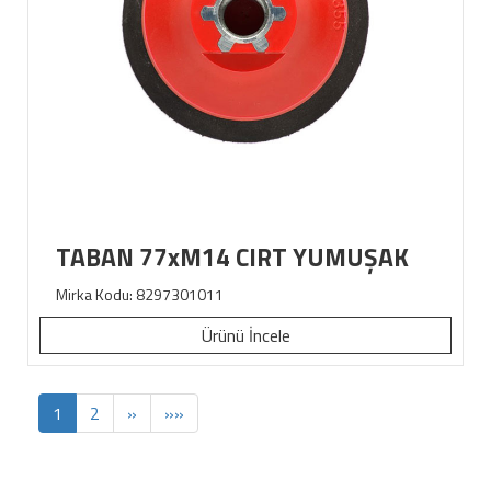
TABAN 77xM14 CIRT YUMUŞAK
Mirka Kodu: 8297301011
Ürünü İncele
1
2
»
»»