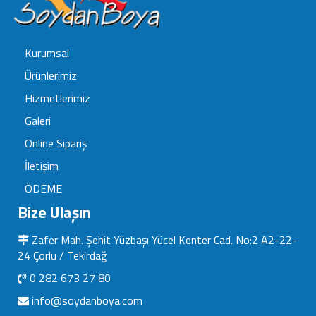
Kurumsal
Ürünlerimiz
Hizmetlerimiz
Galeri
Online Sipariş
İletişim
ÖDEME
Bize Ulaşın
Zafer Mah. Şehit Yüzbaşı Yücel Kenter Cad. No:2 A2-22-
24 Çorlu / Tekirdağ
0 282 673 27 80
info@soydanboya.com