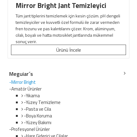
Mirror Bright Jant Temizleyici
Tüm jant tiplerini temizlemek için kesin çözüm. pH dengeli
temizleyiciler ve kuvvetli özel formulü ile zarar vermeden
fren tozunu ve pas kalıntılarını çözer. Krom, alüminyum,
cilalı, boyalı ve hatta motosiklet jantlarında mükemmel
sonuç verir.
Ürünü İncele
Meguiar´s
-Mirror Bright
-Amatör Ürünler
-Yıkama
-Yüzey Temizleme
-Pasta ve Cila
-Boya Koruma
-Yüzey Bakımı
-Profesyonel Ürünler
-Hare Giderici ve Cilalar