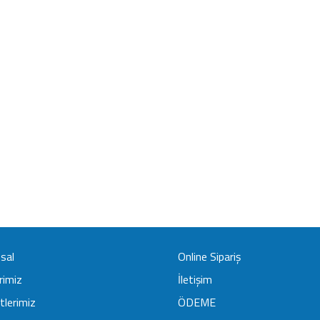
sal
Online Sipariş
rimiz
İletişim
lerimiz
ÖDEME