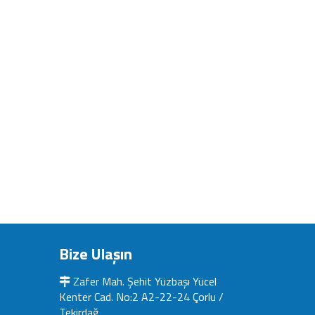
Bize Ulaşın
Zafer Mah. Şehit Yüzbaşı Yücel
Kenter Cad. No:2 A2-22-24 Çorlu /
Tekirdağ