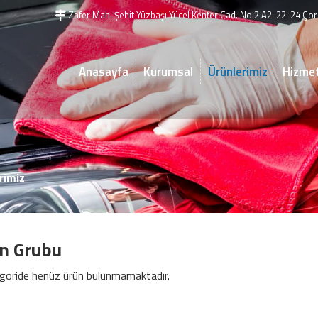
Zafer Mah. Şehit Yüzbaşı Yücel Kenter Cad. No:2 A2-22-24 Çorl
Anasayfa
Kurumsal
Ürünlerimiz
Hizmet
rimiz
n Grubu
goride henüz ürün bulunmamaktadır.