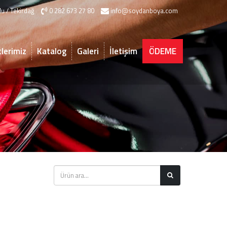
u / Tekirdağ
0 282 673 27 80
info@soydanboya.com
lerimiz
Katalog
Galeri
İletişim
ÖDEME