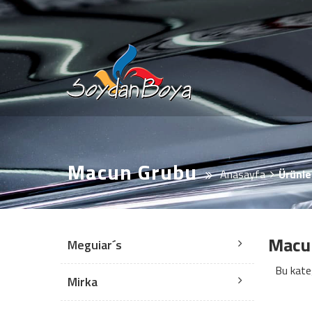
Macun Grubu
Anasayfa
Ürünle
Macu
Meguiar´s
Bu kate
Mirka