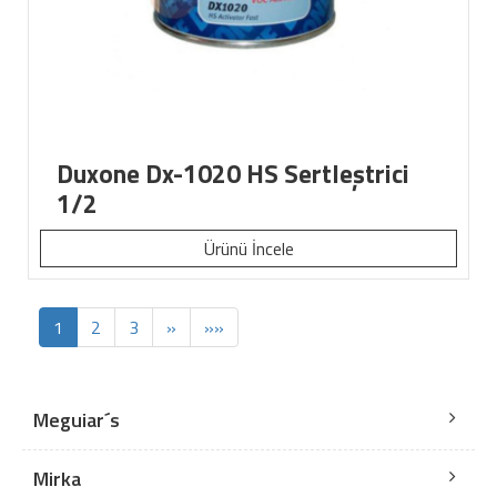
Duxone Dx-1020 HS Sertleştrici
1/2
Ürünü İncele
1
2
3
»
»»
Meguiar´s
Mirka