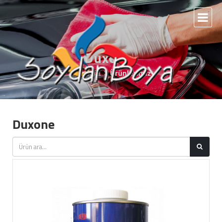
Duxone
Anasayfa
Ürünlerimiz
Duxone