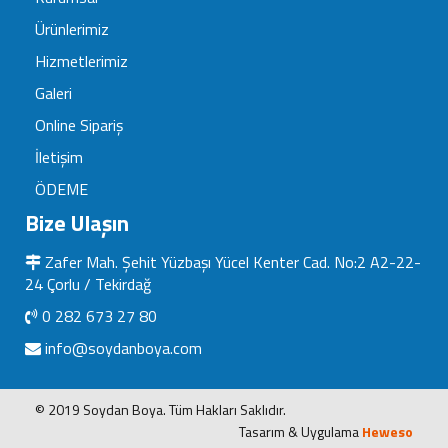
Ürünlerimiz
Hizmetlerimiz
Galeri
Online Sipariş
İletişim
ÖDEME
Bize Ulaşın
Zafer Mah. Şehit Yüzbaşı Yücel Kenter Cad. No:2 A2-22-
24 Çorlu / Tekirdağ
0 282 673 27 80
info@soydanboya.com
© 2019 Soydan Boya. Tüm Hakları Saklıdır.
Tasarım & Uygulama
Heweso